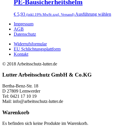
PE-Bausicherheitshelm
Die
Optionen
können
Dieses
€
5,93
Ausführung wählen
(inkl.19% MwSt zzgl. Versand)
auf
Produkt
der
Impressum
weist
Produktse
AGB
mehrere
gewählt
Datenschutz
Varianten
werden
auf.
Widerrufsformular
Die
EU Schlichtungsplattform
Optionen
Kontakt
können
auf
© 2018 Arbeitsschutz-lutter.de
der
Produktse
Lutter Arbeitsschutz GmbH & Co.KG
gewählt
werden
Bertha-Benz-Str. 18
D 27809 Lemwerder
Tel: 0421 17 10 19
Mail: info@arbeitsschutz-lutter.de
Warenkorb
Es befinden sich keine Produkte im Warenkorb.