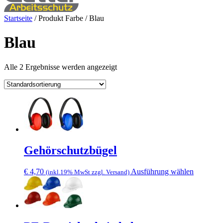
Startseite
/ Produkt Farbe / Blau
Blau
Alle 2 Ergebnisse werden angezeigt
Gehörschutzbügel
Dieses
€
4,70
Ausführung wählen
(inkl.19% MwSt zzgl. Versand)
Produkt
weist
mehrere
Varianten
auf.