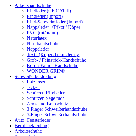
Arbeitshandschuhe
Rindleder (CE CAT II)
Rindleder (Import)
Rind-Schweinsleder (Import)
Nappaleder- /Trikot / Köper
PVC (rot/braun)
Naturlatex
Nitrilhandschuhe
Nappaleder
Textil (Köper-Trikot-Jersey)
Grob- / Feinstrick-Handschuhe
Bord-/ Fahrer-Handschuhe
WONDER GRIP®
Schweißerbekleidung
Latzhosen
Jacken
Schürzen Rindleder
Schürzen Segeltuch
Arm- und Beinschutz
3-Finger Schweißerhandschuhe
5-Finger Schweißerhandschuhe
Auto- Fensterleder
Berufsbekleidung
Arbeitsschuhe