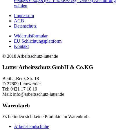
Ursprünglicher
Aktueller
€
36,83
€
30,88
Ausführung
(inkl.19% MwSt zzgl. Versand)
Die
Dieses
Preis
Preis
wählen
Optione
Produkt
war:
ist:
können
Impressum
weist
€ 36,83
€ 30,88.
auf
AGB
mehrere
der
Datenschutz
Varianten
Produkts
auf.
gewählt
Widerrufsformular
Die
werden
EU Schlichtungsplattform
Optionen
Kontakt
können
auf
© 2018 Arbeitsschutz-lutter.de
der
Produktseite
Lutter Arbeitsschutz GmbH & Co.KG
gewählt
werden
Bertha-Benz-Str. 18
D 27809 Lemwerder
Tel: 0421 17 10 19
Mail: info@arbeitsschutz-lutter.de
Warenkorb
Es befinden sich keine Produkte im Warenkorb.
Arbeitshandschuhe