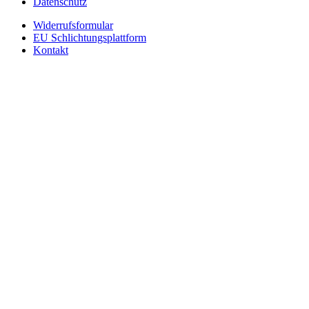
Datenschutz
Widerrufsformular
EU Schlichtungsplattform
Kontakt
© 2018 Arbeitsschutz-lutter.de
Home
Shop
Arbeitshandschuhe
Schweißerbekleidung
Arbeitsschuhe
Auto- und Fensterleder
Berufsbekleidung
Kälteschutz
Schnittschutzhandschuhe
Kopfschutz / Gehörschutz / Atemschutz
Mein Konto
Suche
Suche
×