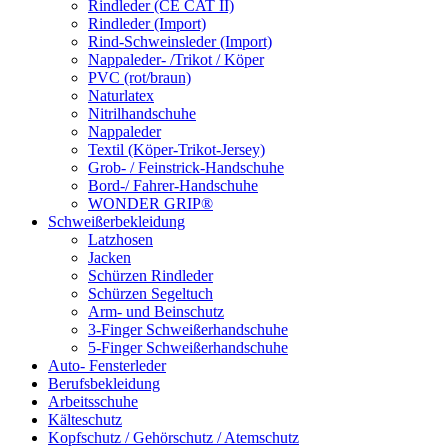
Rindleder (CE CAT II)
Rindleder (Import)
Rind-Schweinsleder (Import)
Nappaleder- /Trikot / Köper
PVC (rot/braun)
Naturlatex
Nitrilhandschuhe
Nappaleder
Textil (Köper-Trikot-Jersey)
Grob- / Feinstrick-Handschuhe
Bord-/ Fahrer-Handschuhe
WONDER GRIP®
Schweißerbekleidung
Latzhosen
Jacken
Schürzen Rindleder
Schürzen Segeltuch
Arm- und Beinschutz
3-Finger Schweißerhandschuhe
5-Finger Schweißerhandschuhe
Auto- Fensterleder
Berufsbekleidung
Arbeitsschuhe
Kälteschutz
Kopfschutz / Gehörschutz / Atemschutz