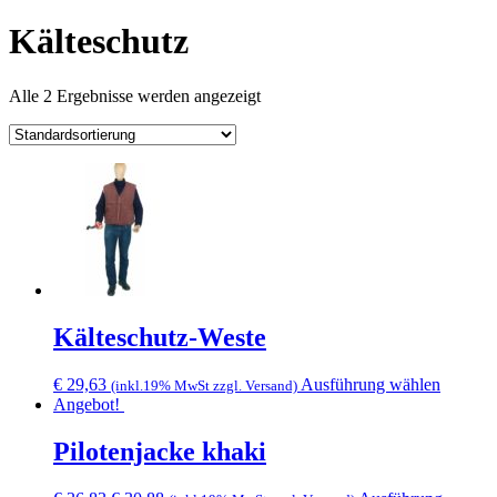
Kälteschutz
Alle 2 Ergebnisse werden angezeigt
Kälteschutz-Weste
Dieses
€
29,63
Ausführung wählen
(inkl.19% MwSt zzgl. Versand)
Produkt
Angebot!
weist
mehrere
Pilotenjacke khaki
Variant
auf.