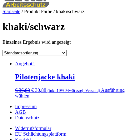
Startseite
/ Produkt Farbe / khaki/schwarz
khaki/schwarz
Einzelnes Ergebnis wird angezeigt
Angebot!
Pilotenjacke khaki
Ursprünglicher
Aktueller
€
36,83
€
30,88
Ausführung
(inkl.19% MwSt zzgl. Versand)
Dieses
Preis
Preis
wählen
Produkt
war:
ist:
Impressum
weist
€ 36,83
€ 30,88.
AGB
mehrere
Datenschutz
Varianten
auf.
Widerrufsformular
Die
EU Schlichtungsplattform
Optionen
Kontakt