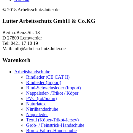
können
auf
© 2018 Arbeitsschutz-lutter.de
der
Produktseite
Lutter Arbeitsschutz GmbH & Co.KG
gewählt
werden
Bertha-Benz-Str. 18
D 27809 Lemwerder
Tel: 0421 17 10 19
Mail: info@arbeitsschutz-lutter.de
Warenkorb
Arbeitshandschuhe
Rindleder (CE CAT II)
Rindleder (Import)
Rind-Schweinsleder (Import)
Nappaleder- /Trikot / Köper
PVC (rot/braun)
Naturlatex
Nitrilhandschuhe
Nappaleder
Textil (Köper-Trikot-Jersey)
Grob- / Feinstrick-Handschuhe
Bord-/ Fahrer-Handschuhe