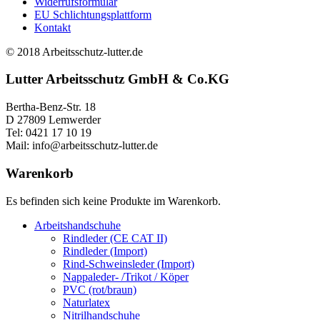
Widerrufsformular
Die
EU Schlichtungsplattform
Optione
Kontakt
können
auf
© 2018 Arbeitsschutz-lutter.de
der
Produkts
Lutter Arbeitsschutz GmbH & Co.KG
gewählt
werden
Bertha-Benz-Str. 18
D 27809 Lemwerder
Tel: 0421 17 10 19
Mail: info@arbeitsschutz-lutter.de
Warenkorb
Es befinden sich keine Produkte im Warenkorb.
Arbeitshandschuhe
Rindleder (CE CAT II)
Rindleder (Import)
Rind-Schweinsleder (Import)
Nappaleder- /Trikot / Köper
PVC (rot/braun)
Naturlatex
Nitrilhandschuhe