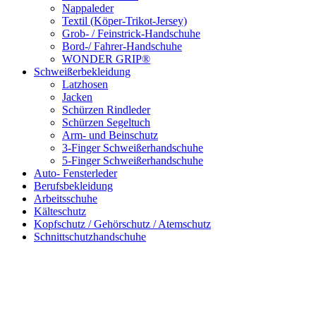
Nappaleder
Textil (Köper-Trikot-Jersey)
Grob- / Feinstrick-Handschuhe
Bord-/ Fahrer-Handschuhe
WONDER GRIP®
Schweißerbekleidung
Latzhosen
Jacken
Schürzen Rindleder
Schürzen Segeltuch
Arm- und Beinschutz
3-Finger Schweißerhandschuhe
5-Finger Schweißerhandschuhe
Auto- Fensterleder
Berufsbekleidung
Arbeitsschuhe
Kälteschutz
Kopfschutz / Gehörschutz / Atemschutz
Schnittschutzhandschuhe