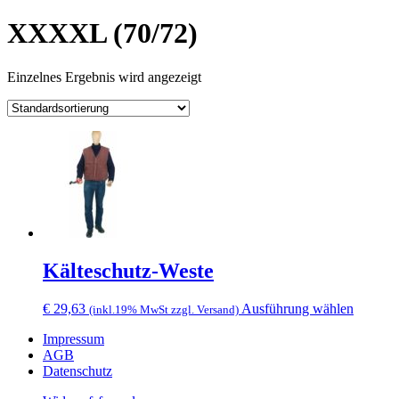
XXXXL (70/72)
Einzelnes Ergebnis wird angezeigt
Kälteschutz-Weste
Dieses
€
29,63
Ausführung wählen
(inkl.19% MwSt zzgl. Versand)
Produkt
Impressum
weist
AGB
mehrere
Datenschutz
Variant
auf.