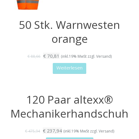
50 Stk. Warnwesten
orange
Ursprünglicher
Aktueller
€
70,81
€
88,66
(inkl.19% MwSt zzgl. Versand)
Preis
Preis
Weiterlesen
war:
ist:
€ 88,66
€ 70,81.
120 Paar altexx®
Mechanikerhandschuh
Ursprünglicher
Aktueller
€
237,94
€
475,94
(inkl.19% MwSt zzgl. Versand)
Preis
Preis