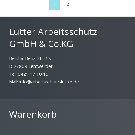
Varianten
1
2
→
auf.
Die
Optionen
Lutter Arbeitsschutz
können
GmbH & Co.KG
auf
der
Produktseite
Bertha-Benz-Str. 18
gewählt
D 27809 Lemwerder
werden
Tel: 0421 17 10 19
Mail: info@arbeitsschutz-lutter.de
Warenkorb