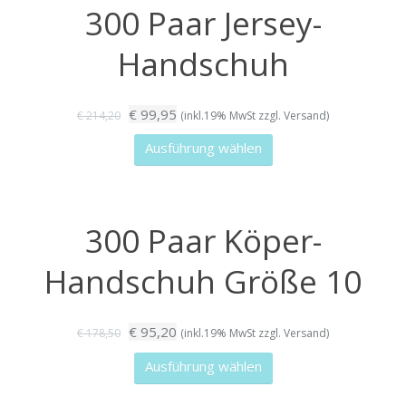
300 Paar Jersey-
Varianten
auf.
Handschuh
Die
Optionen
Ursprünglicher
Aktueller
€
99,95
können
€
214,20
(inkl.19% MwSt zzgl. Versand)
Preis
Preis
auf
Dieses
Ausführung wählen
war:
ist:
der
Produkt
€ 214,20
€ 99,95.
Produktseite
weist
gewählt
mehrere
300 Paar Köper-
werden
Varianten
auf.
Handschuh Größe 10
Die
Optionen
Ursprünglicher
Aktueller
€
95,20
können
€
178,50
(inkl.19% MwSt zzgl. Versand)
Preis
Preis
auf
Dieses
Ausführung wählen
war:
ist:
der
Produkt
€ 178,50
€ 95,20.
Produktseite