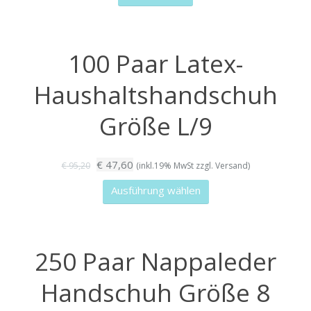
war:
ist:
der
€ 112,81
€ 64,26.
Produktseite
gewählt
100 Paar Latex-
werden
Haushaltshandschuh
Größe L/9
Ursprünglicher
Aktueller
€
47,60
€
95,20
(inkl.19% MwSt zzgl. Versand)
Preis
Preis
Dieses
Ausführung wählen
war:
ist:
Produkt
€ 95,20
€ 47,60.
weist
mehrere
250 Paar Nappaleder
Varianten
auf.
Handschuh Größe 8
Die