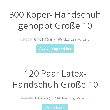
weist
gewählt
mehrere
300 Köper- Handschuh
werden
Varianten
auf.
genoppt Größe 10
Die
Optionen
Ursprünglicher
Aktueller
€
101,15
können
€
202,30
(inkl.19% MwSt zzgl. Versand)
Preis
Preis
auf
Dieses
Ausführung wählen
war:
ist:
der
Produkt
€ 202,30
€ 101,15.
Produktseite
weist
gewählt
mehrere
120 Paar Latex-
werden
Varianten
auf.
Handschuh Größe 10
Die
Optionen
Ursprünglicher
Aktueller
€
64,26
können
€
112,81
(inkl.19% MwSt zzgl. Versand)
Preis
Preis
auf
Weiterlesen