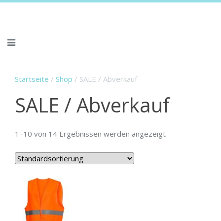
Angebot!
Angebot!
Angebot!
Angebot!
Angebot!
Angebot!
Angebot!
Angebot!
Angebot!
Angebot!
Startseite
/
Shop
/ SALE / Abverkauf
SALE / Abverkauf
1–10 von 14 Ergebnissen werden angezeigt