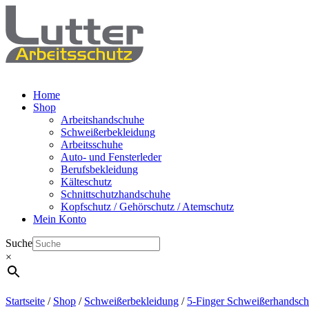
Home
Shop
Arbeitshandschuhe
Schweißerbekleidung
Arbeitsschuhe
Auto- und Fensterleder
Berufsbekleidung
Kälteschutz
Schnittschutzhandschuhe
Kopfschutz / Gehörschutz / Atemschutz
Mein Konto
Suche
×
Startseite
/
Shop
/
Schweißerbekleidung
/
5-Finger Schweißerhandsc