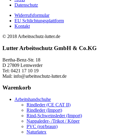
auf
Datenschutz
Va
der
au
Produktse
Widerrufsformular
Di
gewählt
EU Schlichtungsplattform
Op
werden
Kontakt
kö
au
© 2018 Arbeitsschutz-lutter.de
de
Pr
Lutter Arbeitsschutz GmbH & Co.KG
ge
we
Bertha-Benz-Str. 18
D 27809 Lemwerder
Tel: 0421 17 10 19
Mail: info@arbeitsschutz-lutter.de
Warenkorb
Arbeitshandschuhe
Rindleder (CE CAT II)
Rindleder (Import)
Rind-Schweinsleder (Import)
Nappaleder- /Trikot / Köper
PVC (rot/braun)
Naturlatex