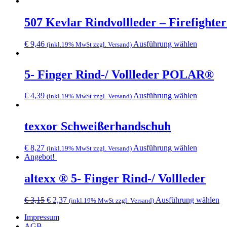
507 Kevlar Rindvollleder – Firefighter
Dieses
€
9,46
Ausführung wählen
(inkl.19% MwSt zzgl. Versand)
Produkt
weist
mehrere
5- Finger Rind-/ Vollleder POLAR®
Varianten
auf.
Dieses
€
4,39
Ausführung wählen
(inkl.19% MwSt zzgl. Versand)
Die
Produkt
Optionen
weist
können
mehrere
texxor Schweißerhandschuh
auf
Varianten
der
auf.
Produktse
Dieses
€
8,27
Ausführung wählen
(inkl.19% MwSt zzgl. Versand)
Die
gewählt
Produkt
Angebot!
Optionen
werden
weist
können
mehrere
altexx ® 5- Finger Rind-/ Vollleder
auf
Varianten
der
auf.
Produktse
Ursprünglicher
Aktueller
Di
€
3,15
€
2,37
Ausführung wählen
(inkl.19% MwSt zzgl. Versand)
Die
gewählt
Preis
Preis
Pr
Optionen
werden
Impressum
war:
ist:
we
können
AGB
€ 3,15
€ 2,37.
me