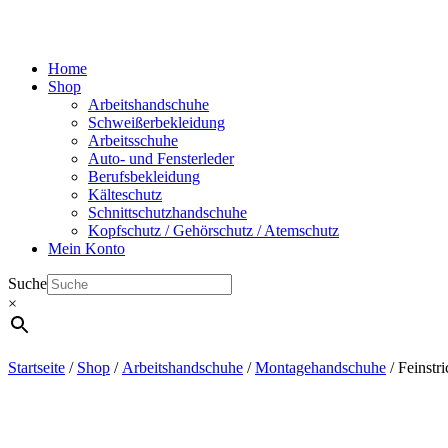
Home
Shop
Arbeitshandschuhe
Schweißerbekleidung
Arbeitsschuhe
Auto- und Fensterleder
Berufsbekleidung
Kälteschutz
Schnittschutzhandschuhe
Kopfschutz / Gehörschutz / Atemschutz
Mein Konto
Suche
×
Startseite
/
Shop
/
Arbeitshandschuhe
/
Montagehandschuhe
/ Feinstr