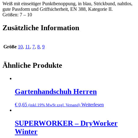
Weiß mit einseitiger Punktbenoppung, in blau, Strickbund, nahtlos,
gute Passform und Griffsicherheit, EN 388, Kategorie II.
Größen: 7 – 10
Zusätzliche Information
Größe
10
,
11
,
7
,
8
,
9
Ähnliche Produkte
Gartenhandschuh Herren
€
0,65
Weiterlesen
(inkl.19% MwSt zzgl. Versand)
SUPERWORKER – DryWorker
Winter