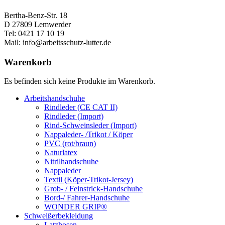
werden
Bertha-Benz-Str. 18
D 27809 Lemwerder
Tel: 0421 17 10 19
Mail: info@arbeitsschutz-lutter.de
Warenkorb
Es befinden sich keine Produkte im Warenkorb.
Arbeitshandschuhe
Rindleder (CE CAT II)
Rindleder (Import)
Rind-Schweinsleder (Import)
Nappaleder- /Trikot / Köper
PVC (rot/braun)
Naturlatex
Nitrilhandschuhe
Nappaleder
Textil (Köper-Trikot-Jersey)
Grob- / Feinstrick-Handschuhe
Bord-/ Fahrer-Handschuhe
WONDER GRIP®
Schweißerbekleidung
Latzhosen