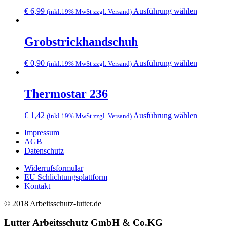
Dieses
€
6,99
Ausführung wählen
(inkl.19% MwSt zzgl. Versand)
Produkt
weist
mehrere
Grobstrickhandschuh
Varianten
auf.
Dieses
€
0,90
Ausführung wählen
(inkl.19% MwSt zzgl. Versand)
Die
Produkt
Optionen
weist
können
mehrere
Thermostar 236
auf
Varianten
der
auf.
Produktse
Dieses
€
1,42
Ausführung wählen
(inkl.19% MwSt zzgl. Versand)
Die
gewählt
Produkt
Optionen
werden
Impressum
weist
können
AGB
mehrere
auf
Datenschutz
Varianten
der
auf.
Produktse
Widerrufsformular
Die
gewählt
EU Schlichtungsplattform
Optionen
werden
Kontakt
können
auf
© 2018 Arbeitsschutz-lutter.de
der
Produktse
Lutter Arbeitsschutz GmbH & Co.KG
gewählt