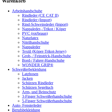
Warenkorb
Arbeitshandschuhe
Rindleder (CE CAT II)
Rindleder (Import)
Rind-Schweinsleder (Import)
Nappaleder- /Trikot / Köper
PVC (rot/braun)
Naturlatex
Nitrilhandschuhe
Nappaleder
Textil (Köper-Trikot-Jersey)
Grob- / Feinstrick-Handschuhe
Bord-/ Fahrer-Handschuhe
WONDER GRIP®
Schweißerbekleidung
Latzhosen
Jacken
Schürzen Rindleder
Schürzen Segeltuch
Arm- und Beinschutz
3-Finger Schweißerhandschuhe
5-Finger Schweißerhandschuhe
Auto- Fensterleder
Berufsbekleidung