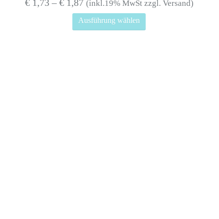
€
1,73
–
€
1,87
(inkl.19% MwSt zzgl. Versand)
Dieses
Ausführung wählen
Produkt
weist
mehrere
Varianten
auf.
Die
Optionen
können
auf
der
Produktseite
gewählt
werden