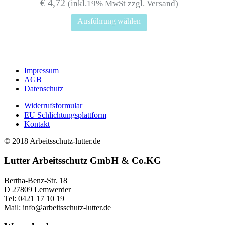
€
4,72
(inkl.19% MwSt zzgl. Versand)
Dieses
Ausführung wählen
Produkt
weist
mehrere
Varianten
auf.
Impressum
Die
AGB
Optionen
Datenschutz
können
auf
Widerrufsformular
der
EU Schlichtungsplattform
Produktseite
Kontakt
gewählt
werden
© 2018 Arbeitsschutz-lutter.de
Lutter Arbeitsschutz GmbH & Co.KG
Bertha-Benz-Str. 18
D 27809 Lemwerder
Tel: 0421 17 10 19
Mail: info@arbeitsschutz-lutter.de