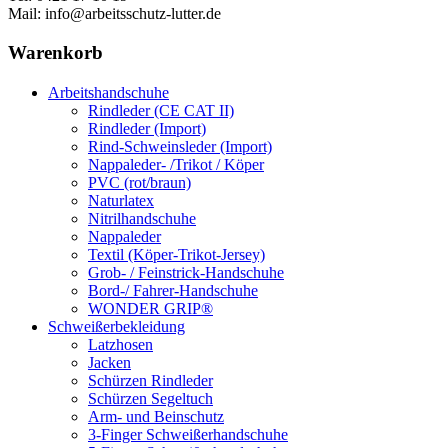
Mail: info@arbeitsschutz-lutter.de
Warenkorb
Arbeitshandschuhe
Rindleder (CE CAT II)
Rindleder (Import)
Rind-Schweinsleder (Import)
Nappaleder- /Trikot / Köper
PVC (rot/braun)
Naturlatex
Nitrilhandschuhe
Nappaleder
Textil (Köper-Trikot-Jersey)
Grob- / Feinstrick-Handschuhe
Bord-/ Fahrer-Handschuhe
WONDER GRIP®
Schweißerbekleidung
Latzhosen
Jacken
Schürzen Rindleder
Schürzen Segeltuch
Arm- und Beinschutz
3-Finger Schweißerhandschuhe