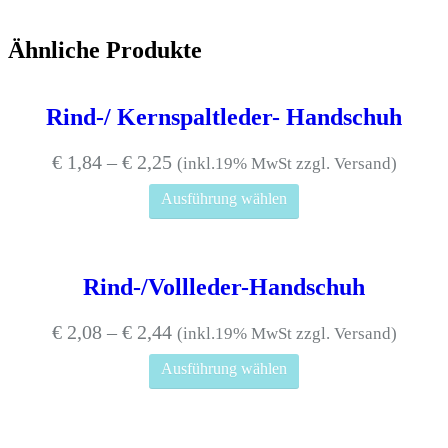
Ähnliche Produkte
Rind-/ Kernspaltleder- Handschuh
€
1,84
–
€
2,25
(inkl.19% MwSt zzgl. Versand)
Dieses
Ausführung wählen
Produkt
weist
mehrere
Varianten
auf.
Rind-/Vollleder-Handschuh
Die
Optionen
€
2,08
–
€
2,44
(inkl.19% MwSt zzgl. Versand)
können
auf
Dieses
Ausführung wählen
der
Produkt
Produktseite
weist
gewählt
mehrere
werden
Varianten