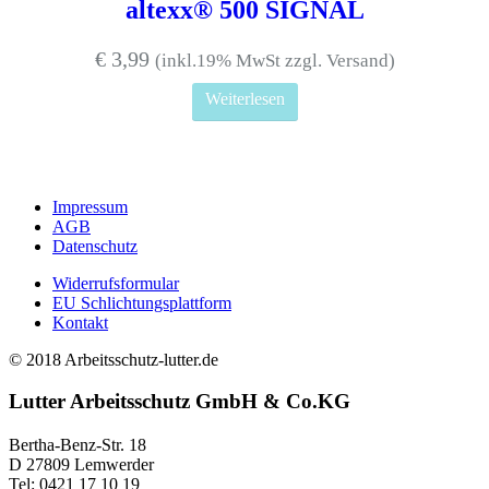
auf.
altexx® 500 SIGNAL
Die
Optionen
€
3,99
(inkl.19% MwSt zzgl. Versand)
können
auf
Weiterlesen
der
Produktseite
gewählt
werden
Impressum
AGB
Datenschutz
Widerrufsformular
EU Schlichtungsplattform
Kontakt
© 2018 Arbeitsschutz-lutter.de
Lutter Arbeitsschutz GmbH & Co.KG
Bertha-Benz-Str. 18
D 27809 Lemwerder
Tel: 0421 17 10 19