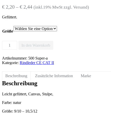
€
2,20
–
€
2,44
(inkl.19% MwSt zzgl. Versand)
Gefüttert.
Größe
altexx®
In den Warenkorb
Rind-/Vollleder-
Handschuh
Menge
Artikelnummer:
500 Super-a
Kategorie:
Rindleder CE CAT II
Beschreibung
Zusätzliche Information
Marke
Beschreibung
Leicht gefüttert, Canvas, Stulpe,
Farbe: natur
Größe: 9/10 – 10,5/12