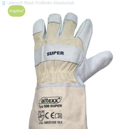
II
/ altexx® Rind-/Vollleder-Handschuh
Angebot!