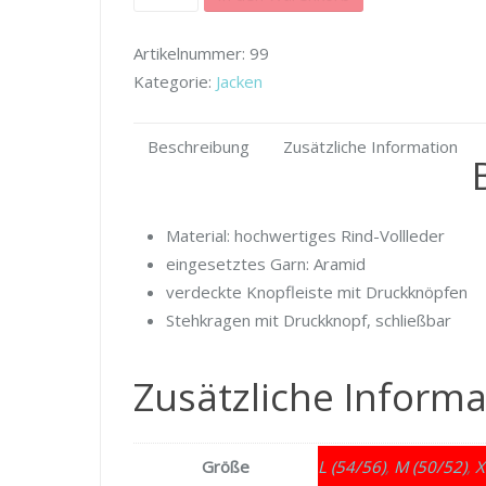
aus
Rind-/
Artikelnummer:
99
Vollleder
Kategorie:
Jacken
Menge
Beschreibung
Zusätzliche Information
Material: hochwertiges Rind-Vollleder
eingesetztes Garn: Aramid
verdeckte Knopfleiste mit Druckknöpfen
Stehkragen mit Druckknopf, schließbar
Zusätzliche Informa
Größe
L (54/56)
,
M (50/52)
,
X