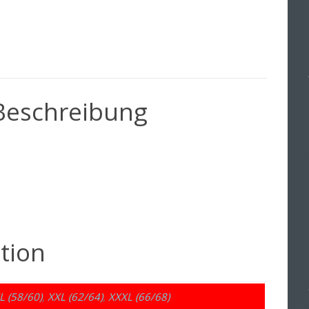
Beschreibung
tion
L (58/60)
,
XXL (62/64)
,
XXXL (66/68)