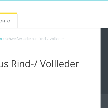
KONTO
en
/ Schweißerjacke aus Rind-/ Vollleder
s Rind-/ Vollleder