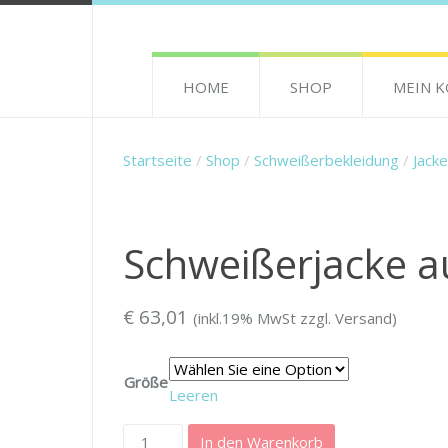
HOME
SHOP
MEIN 
Startseite
/
Shop
/
Schweißerbekleidung
/
Jack
Schweißerjacke au
€
63,01
(inkl.19% MwSt zzgl. Versand)
Größe
Leeren
Schweißerjacke
In den Warenkorb